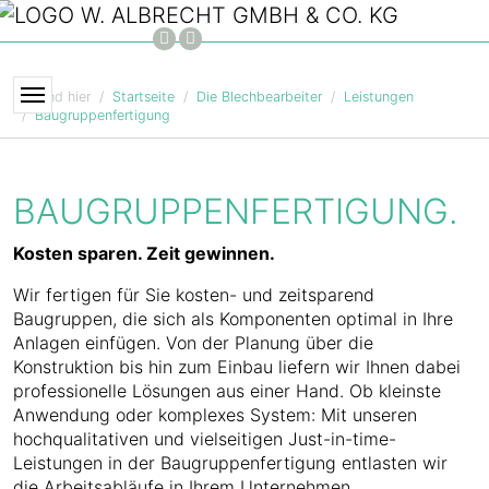
Zum Hauptinhalt springen
FACEBOOK
INSTAGRAM
Sie sind hier
Startseite
Die Blechbearbeiter
Leistungen
Baugruppenfertigung
BAUGRUPPENFERTIGUNG.
Kosten sparen. Zeit gewinnen.
Wir fertigen für Sie kosten- und zeitsparend
Baugruppen, die sich als Komponenten optimal in Ihre
Anlagen einfügen. Von der Planung über die
Konstruktion bis hin zum Einbau liefern wir Ihnen dabei
professionelle Lösungen aus einer Hand. Ob kleinste
Anwendung oder komplexes System: Mit unseren
hochqualitativen und vielseitigen Just-in-time-
Leistungen in der Baugruppenfertigung entlasten wir
die Arbeitsabläufe in Ihrem Unternehmen.