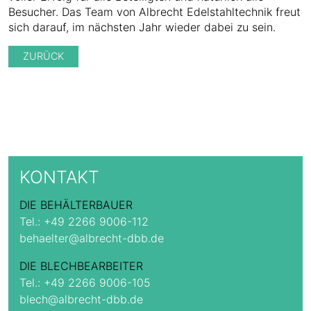
Besucher. Das Team von Albrecht Edelstahltechnik freut
sich darauf, im nächsten Jahr wieder dabei zu sein.
ZURÜCK
KONTAKT
DIE BEHÄLTERBAUER
Tel.:
+49 2266 9006-112
behaelter@albrecht-dbb.de
DIE BLECHBEARBEITER
Tel.:
+49 2266 9006-105
blech@albrecht-dbb.de