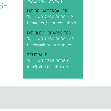
S-
DIE BEHÄLTERBAUER
Tel.:
+49 2266 9006-112
behaelter@albrecht-dbb.de
DIE BLECHBEARBEITER
Tel.:
+49 2266 9006-105
blech@albrecht-dbb.de
ZENTRALE
Tel.:
+49 2266 9006-0
info@albrecht-dbb.de