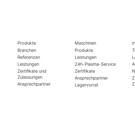
Die
Die
Da
Behälter
Blech
Un
bauer
bearbeiter
n
Produkte
Maschinen
I
Branchen
Produkte
T
Referenzen
Leistungen
L
Leistungen
24h-Plasma-Service
A
Zertifikate und
Zertifikate
N
Zulassungen
Ansprechpartner
Z
Ansprechpartner
Z
Lagervorrat