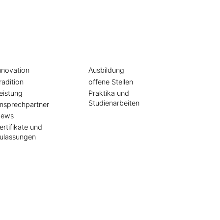
s
Jobs
ter
und
ehmen
Karriere
nnovation
Ausbildung
radition
offene Stellen
eistung
Praktika und
Studienarbeiten
nsprechpartner
ews
ertifikate und
ulassungen