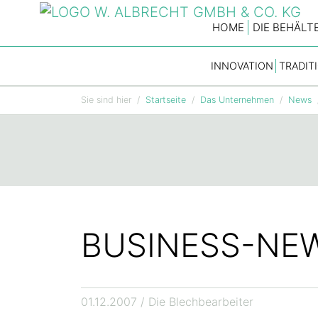
HOME
DIE BEHÄLT
INNOVATION
TRADIT
Zum Hauptinhalt springen
Sie sind hier
Startseite
Das Unternehmen
News
BUSINESS-NE
01.12.2007
/ Die Blechbearbeiter