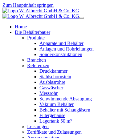
Zum Hauptinhalt springen
Home
Die Behälterbauer
Produkte
Apparate und Behälter
Anlagen und Rohrleitungen
Sonderkonstruktionen
Branchen
Referenzen
Druckkammer
Stahlschornstein
Ausblasrohre
Gaswäscher
Messrohr
Schwimmende Absaugung
Vakuum-Behälter
Behälter mit Schaugläsern
Filtergehäuse
Lagertank 50 m³
Leistungen
Zertifikate und Zulassungen
Ansprechpartner