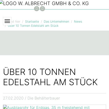
Zum Hauptinhalt springen
FACEBOOK
INSTAGRAM
Sie sind hier
Startseite
Das Unternehmen
News
Über 10 Tonnen Edelstahl am Stück
ÜBER 10 TONNEN
EDELSTAHL AM STÜCK
27.02.2020
/ Die Behälterbauer